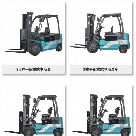
3.5吨平衡重式电动叉
3吨平衡重式电动叉车