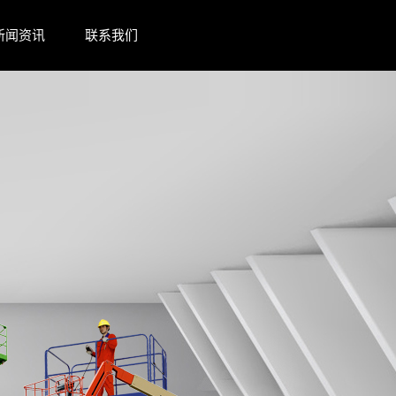
新闻资讯
联系我们