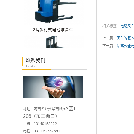
相关标签：
电动叉
2吨步行式电池堆高车
上一篇：
叉车的基
下一篇：
站驾式全
联系我们
Contact
1.5吨步行式全电动
5A区1-
地址：河南省郑州华南城
206（东二街口）
手机：13140153222
电话：0371-62657591