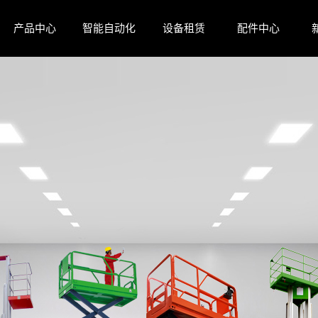
产品中心
智能自动化
设备租赁
配件中心