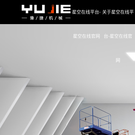
星空在线平台
星空在线平台-
关于星空在线平
星空在线官网
台-星空在线官
网