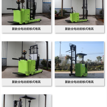
新款全电动前移式堆高
新款全电动前移式堆高
新款全电动前移式堆高
新款全电动前移式堆高