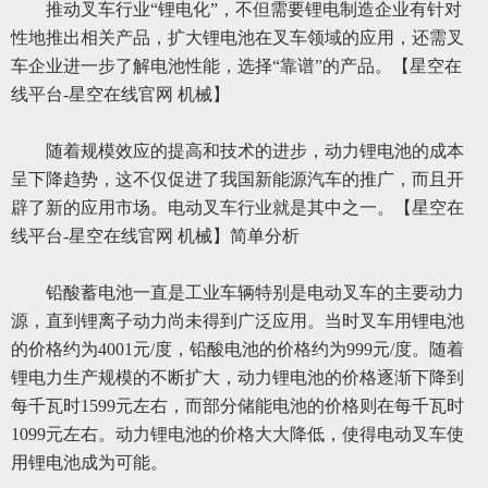
推动叉车行业
“锂电化”，不但需要锂电制造企业有针对
性地推出相关产品，扩大锂电池在叉车领域的应用，还需叉
车企业进一步了解电池性能，选择“靠谱”的产品。
【星空在
线平台-星空在线官网 机械】
随着规模效应的提高和技术的进步，动力锂电池的成本
呈下降趋势，这不仅促进了我国新能源汽车的推广，而且开
辟了新的应用市场。电动叉车行业就是其中之一。【星空在
线平台-星空在线官网 机械】简单分析
铅酸蓄电池一直是工业车辆特别是电动叉车的主要动力
源，直到锂离子动力尚未得到广泛应用。当时叉车用锂电池
的价格约为
4
001
元
/度，铅酸电池的价格约为
999
元
/度。随着
锂电力生产规模的不断扩大，动力锂电池的价格逐渐下降到
每千瓦时1
599
元左右，而部分储能电池的价格则在每千瓦时
1
099
元左右。动力锂电池的价格大大降低，使得电动叉车使
用锂电池成为可能。