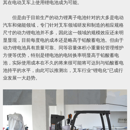
其在电动叉车上使用锂电池成为可能。
但是由于目前生产的动力锂离子电池针对的大多是电动
汽车和储能领域，专门针对叉车领域研发和制造的相应规格
尺寸的动力锂电池并不多，因此这一领域的规模效应还未明
显显现，目前每度电的成本还是略高于铅酸蓄电池。但由于
动力锂电池具有质量可靠、同等容量体积小重量轻管理维护
方便等优势，特别是锂电池的电转换率明显高于铅酸蓄电
池，实际使用成本在不久的将来很可能将可达到与铅酸蓄电
池持平的水平，由此可以推测出，叉车行业
“锂电化”已成行
业发展一大趋势。