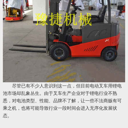
尽管已有不少人意识到这一点，但目前电动叉车用锂电
池市场却乱象丛生。由于叉车生产企业对于锂电行业不熟
悉，对电池类型、性能、品牌不了解，让一些不法商贩有可
乘之机，也将可能导致行业一段时间会进入无序化发展状
态。