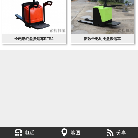
全电动托盘搬运车EFB2
新款全电动托盘搬运车
电话
地图
分享