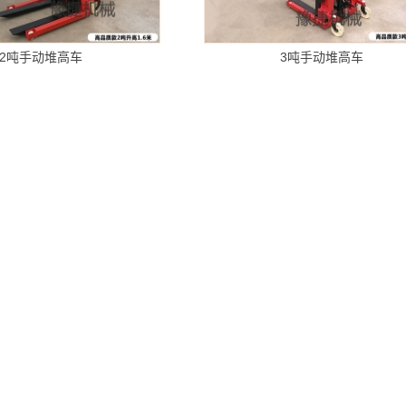
2吨手动堆高车
3吨手动堆高车