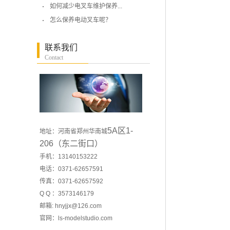
如何减少电叉车维护保养...
怎么保养电动叉车呢？
联系我们
Contact
5A区1-
地址：河南省郑州华南城
206（东二街口）
手机：13140153222
电话：0371-62657591
传真：0371-62657592
Q Q ：3573146179
邮箱: hnyjjx@126.com
官网：
ls-modelstudio.com