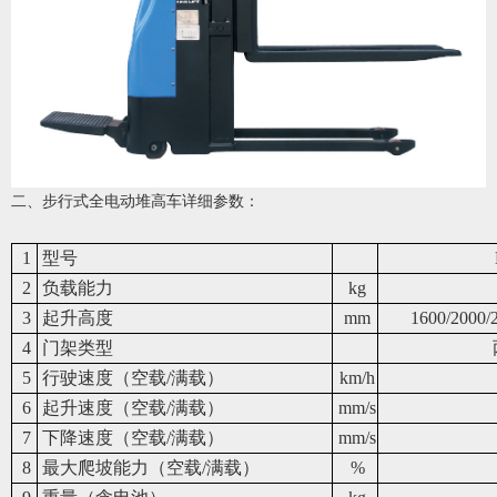
二、步行式全电动堆高车详细参数：
1
型号
2
负载能力
kg
3
起升高度
mm
1600/2000/
4
门架类型
5
行驶速度（空载/满载）
km/h
6
起升速度（空载/满载）
mm/s
7
下降速度（空载/满载）
mm/s
8
最大爬坡能力（空载/满载）
%