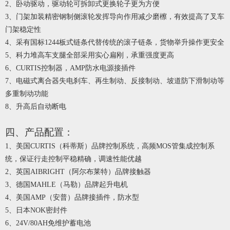
2、卧动驱动，驱动轮可拆卸式更换轮子更为方便
3、门架加装精密钢制侧滚轮发挥导向作用减少磨檫，有效提高了叉车
门架稳定性
4、采有国标
1244板式链条代替传统的滚子链条，货物举升操作更安全
5、科力堆高车支腿全部采用实心扁刚，承重强度更高
6、
CURTIS控制器，AMP防水电源接插件
7、电磁式离合器失电刹车、再生制动、反接制动、坡道防下滑制动等
多重制动功能
8、升高后自动断电
四、产品配置：
1、美国CURTIS（科蒂斯）品牌控制系统
，高频MOS管集成控制系
统，保证行走控制平稳精确，调速性能优越
2
、英国AIBRIGHT（阿尔布莱特）品牌接触器
3
、德国MAHLE（马勒）品牌起升电机
4
、美国AMP（安普）品牌接插件
，防水型
5
、日本NOK密封件
6
、
24
V/
8
0AH免维护蓄电池