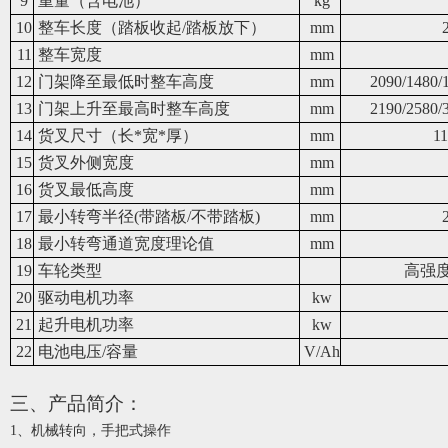
9
重量（含电池）
kg
10
整车长度（踏板收起/踏板放下）
mm
11
整车宽度
mm
12
门架降至最低时整车高度
mm
2090/1480/
13
门架上升至最高时整车高度
mm
2190/2580/
14
货叉尺寸（长*宽*厚）
mm
1
15
货叉外侧宽度
mm
16
货叉最低高度
mm
17
最小转弯半径(带踏板/不带踏板)
mm
18
最小转弯通道宽度理论值
mm
19
车轮类型
高强
20
驱动电机功率
kw
21
起升电机功率
kw
22
电池电压/容量
V/Ah
三、产品简介：
1、
机械转向，手把式操作