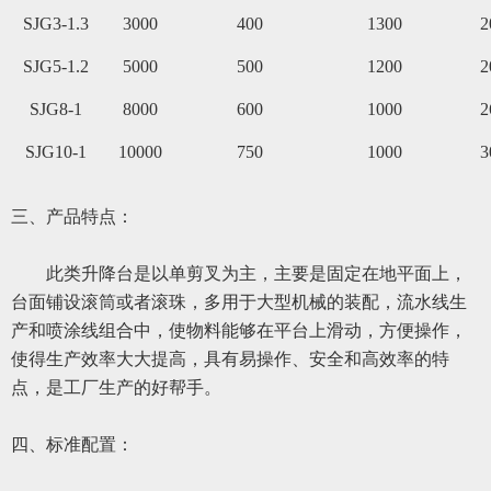
SJG3-1.3
3000
400
1300
2
SJG5-1.2
5000
500
1200
2
SJG8-1
8000
600
1000
2
SJG10-1
10000
750
1000
3
三、
产品特点：
此类
升降台是
以
单剪叉为主，主要是固定在地平面上，
台面铺设滚筒或者滚珠，多用于大型机械的装配，流水线生
产和喷涂线组合中，使物料能够在平台上滑动，方便操作，
使得生产效率大大提高，具有易操作
、
安全和高效率的特
点，是工厂生产的好帮手。
四、标准配置：